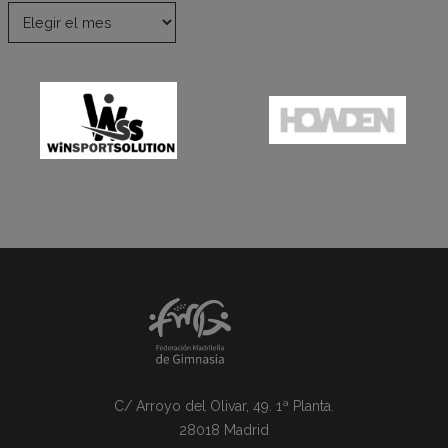
C/ Arroyo del Olivar, 49. 1ª Planta.
28018 Madrid