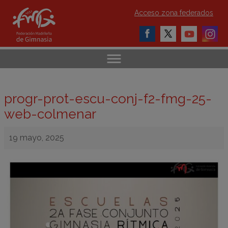
Acceso zona federados
progr-prot-escu-conj-f2-fmg-25-
web-colmenar
19 mayo, 2025