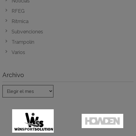
Noticias
RFEG
Rítmica
Subvenciones
Trampolín
Varios
Archivo