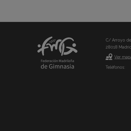
C/ Arroyo del 
28018 Madri
Ver map
Teléfonos: