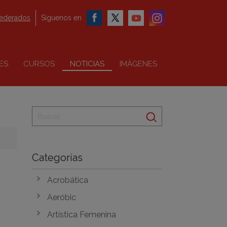
federados
Síguenos en
ES
CURSOS
NOTICIAS
IMÁGENES
Categorías
Acrobática
Aeróbic
Artística Femenina