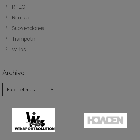
RFEG
Rítmica
Subvenciones
Trampolín
Varios
Archivo