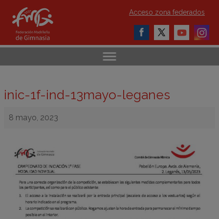
Acceso zona federados
inic-1f-ind-13mayo-leganes
8 mayo, 2023