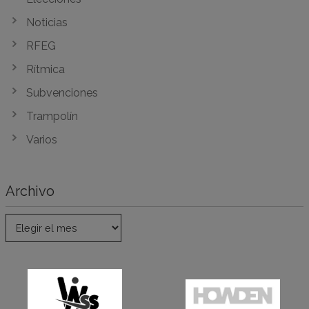
Noticias
RFEG
Rítmica
Subvenciones
Trampolín
Varios
Archivo