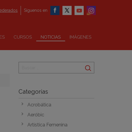
federados
Síguenos en
ES
CURSOS
NOTICIAS
IMÁGENES
Categorías
Acrobática
Aeróbic
Artística Femenina