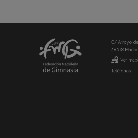
C/ Arroyo del 
28018 Madri
Ver map
Teléfonos: