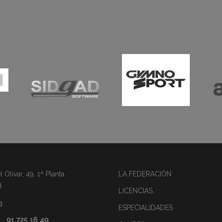
Olivar, 49. 1ª Planta.
LA FEDERACIÓN
d
LICENCIAS
a
ESPECIALIDADES
91 725 16 49