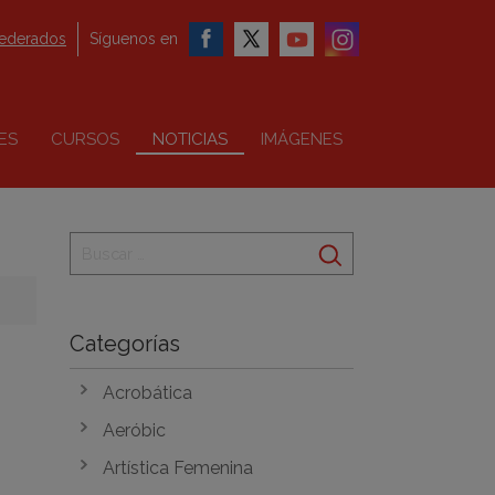
federados
Síguenos en
ES
CURSOS
NOTICIAS
IMÁGENES
Categorías
Acrobática
Aeróbic
Artística Femenina