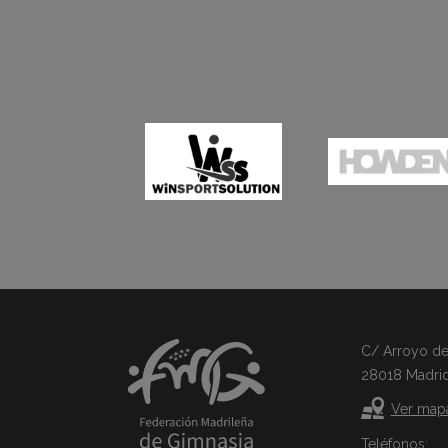
C/ Arroyo del 
28018 Madri
Ver map
Teléfonos: