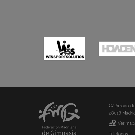
C/ Arroyo del 
28018 Madri
Ver map
Teléfonos: