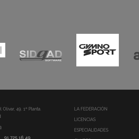
Olivar, 49. 1ª Planta.
LA FEDERACIÓN
d
LICENCIAS
a
ESPECIALIDADES
91 725 16 49