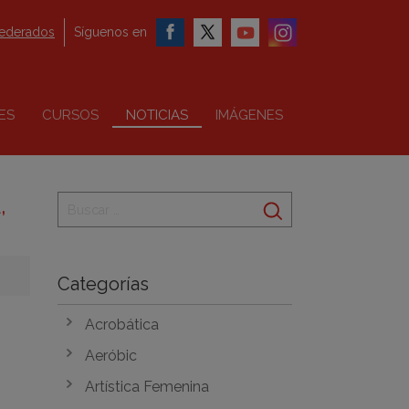
federados
Síguenos en
ES
CURSOS
NOTICIAS
IMÁGENES
,
Categorías
Acrobática
Aeróbic
Artística Femenina