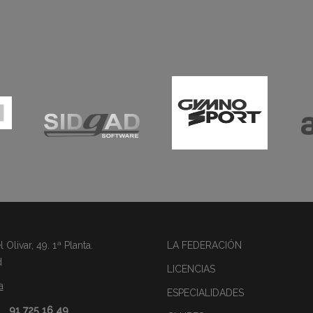
Olivar, 49. 1ª Planta.
LA FEDERACIÓN
d
LICENCIAS
a
ESPECIALIDADES
91 725 16 49