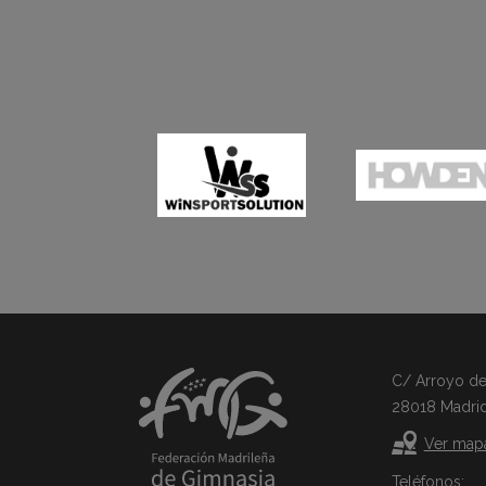
C/ Arroyo del 
28018 Madri
Ver map
Teléfonos: