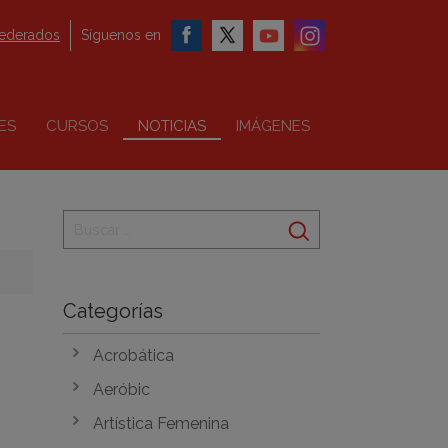
federados
Síguenos en
ES
CURSOS
NOTICIAS
IMÁGENES
Categorías
Acrobática
Aeróbic
Artística Femenina