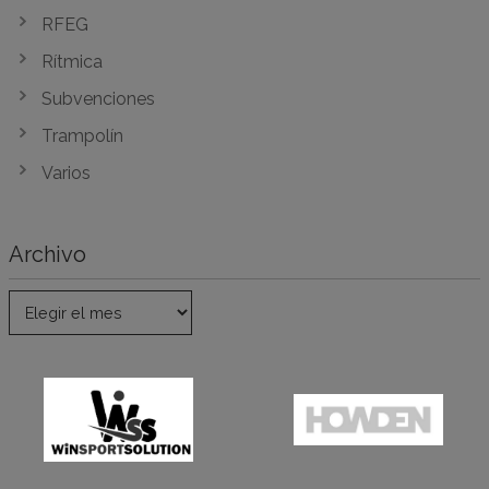
RFEG
Rítmica
Subvenciones
Trampolín
Varios
Archivo