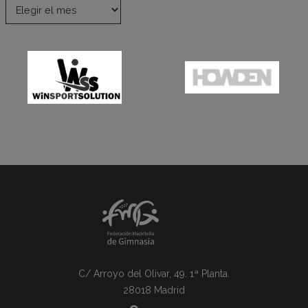
C/ Arroyo del Olivar, 49. 1ª Planta.
28018 Madrid