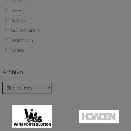
Noticias
RFEG
Rítmica
Subvenciones
Trampolín
Varios
Archivo