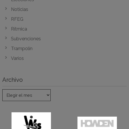
Noticias
RFEG
Rítmica
Subvenciones
Trampolín
Varios
Archivo