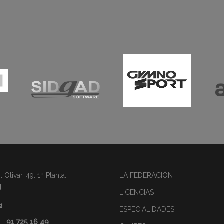
Olivar, 49. 1ª Planta.
LA FEDERACIÓN
d
LICENCIAS
a
ESPECIALIDADES
91 725 16 49