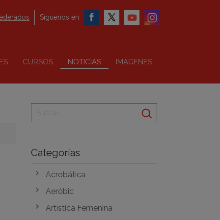
federados
Síguenos en
ES
CURSOS
NOTICIAS
IMÁGENES
Categorías
Acrobática
Aeróbic
Artística Femenina