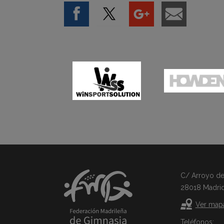
C/ Arroyo del 
28018 Madri
Ver map
Teléfonos: