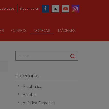
federados
Síguenos en
ES
CURSOS
NOTICIAS
IMÁGENES
Categorías
Acrobática
Aeróbic
Artística Femenina