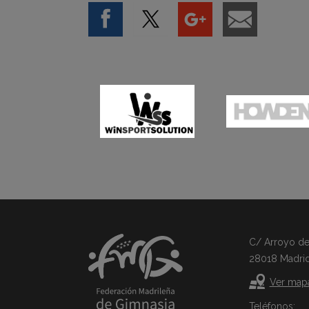
C/ Arroyo del 
28018 Madri
Ver map
Teléfonos: