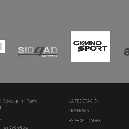
Olivar, 49. 1ª Planta.
LA FEDERACIÓN
d
LICENCIAS
a
ESPECIALIDADES
91 725 16 49