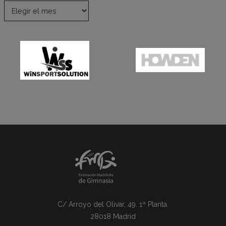
C/ Arroyo del Olivar, 49. 1ª Planta.
28018 Madrid