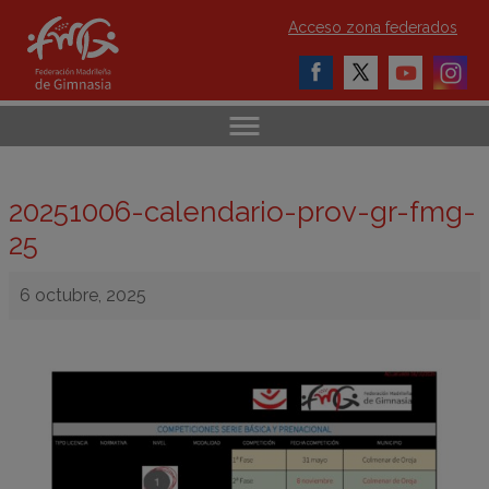
Acceso zona federados
20251006-calendario-prov-gr-fmg-
25
6 octubre, 2025