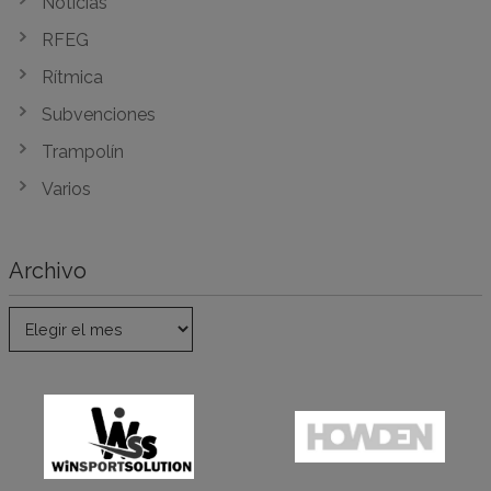
Noticias
RFEG
Rítmica
Subvenciones
Trampolín
Varios
Archivo