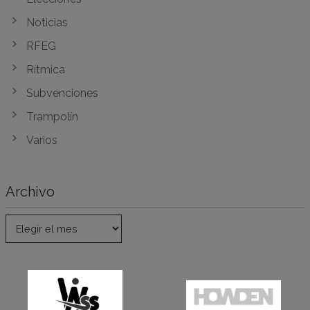
Noticias
RFEG
Rítmica
Subvenciones
Trampolín
Varios
Archivo