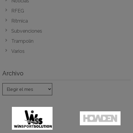
Noticias
RFEG
Rítmica
Subvenciones
Trampolín
Varios
Archivo