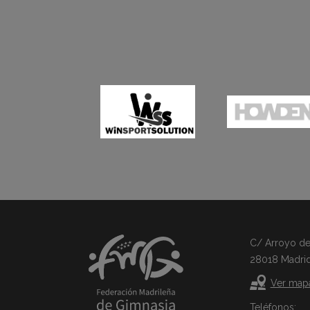
C/ Arroyo del 
28018 Madri
Ver map
Teléfonos: