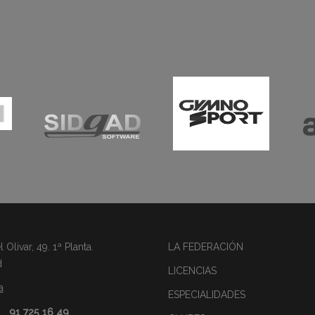
Olivar, 49. 1ª Planta.
LA FEDERACIÓN
d
LICENCIAS
a
ESPECIALIDADES
91 725 16 49