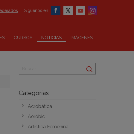
federados
Síguenos en
ES
CURSOS
NOTICIAS
IMÁGENES
Categorías
Acrobática
Aeróbic
Artística Femenina