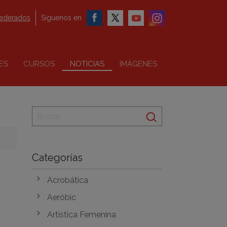
federados
Síguenos en
ES
CURSOS
NOTICIAS
IMÁGENES
Categorías
Acrobática
Aeróbic
Artística Femenina