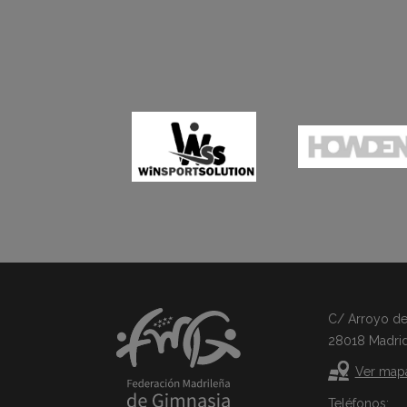
C/ Arroyo del 
28018 Madri
Ver map
Teléfonos: