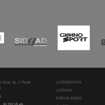
Olivar, 49. 1ª Planta.
LA FEDERACIÓN
d
LICENCIAS
a
ESPECIALIDADES
91 725 16 49