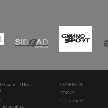
Olivar, 49. 1ª Planta.
LA FEDERACIÓN
d
LICENCIAS
a
ESPECIALIDADES
91 725 16 49