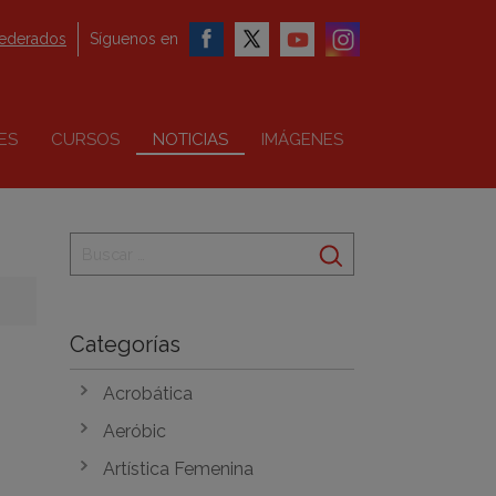
federados
Síguenos en
ES
CURSOS
NOTICIAS
IMÁGENES
Categorías
Acrobática
Aeróbic
Artística Femenina