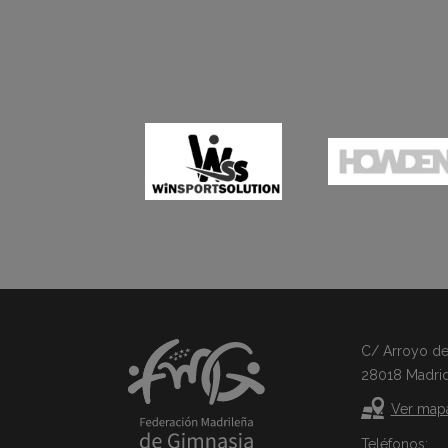
C/ Arroyo del 
28018 Madri
Ver map
Teléfonos: