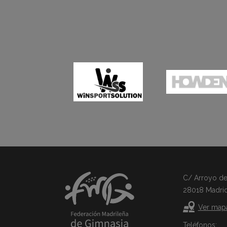
C/ Arroyo del 
28018 Madri
Ver map
Teléfonos: