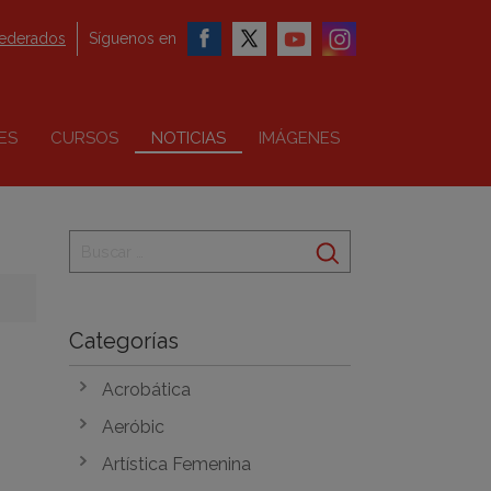
federados
Síguenos en
ES
CURSOS
NOTICIAS
IMÁGENES
Categorías
Acrobática
Aeróbic
Artística Femenina