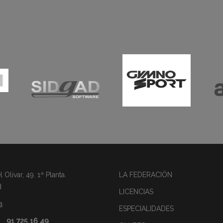
Olivar, 49. 1ª Planta.
LA FEDERACIÓN
d
LICENCIAS
a
ESPECIALIDADES
91 725 16 49