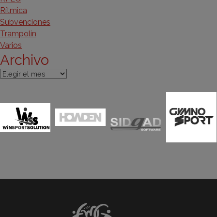
Rítmica
Subvenciones
Trampolín
Varios
Archivo
Archivo