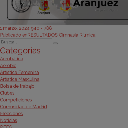
Publicado
Tamaño
1 marzo, 2024
940 × 788
Navegación
el
completo
Publicado en
RESULTADOS Gimnasia Rítmica
Buscar
de
Buscar
Categorías
por:
entradas
Acrobática
Aeróbic
Artística Femenina
Artística Masculina
Bolsa de trabajo
Clubes
Competiciones
Comunidad de Madrid
Elecciones
Noticias
RFEG