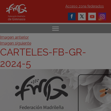
Acceso zona federados
Imagen anterior
Imagen siguiente
CARTELES-FB-GR-
2024-5