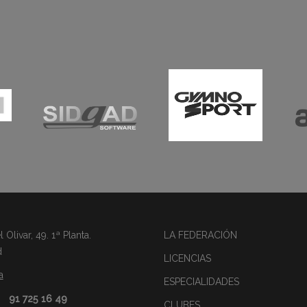
Olivar, 49. 1ª Planta.
LA FEDERACIÓN
d
LICENCIAS
a
ESPECIALIDADES
91 725 16 49
CLUBES