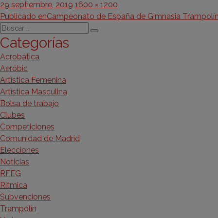
Publicado
Tamaño
29 septiembre, 2019
1600 × 1200
Navegación
el
completo
Publicado en
Campeonato de España de Gimnasia Trampolí
Buscar
de
Buscar
Categorías
por:
entradas
Acrobática
Aeróbic
Artística Femenina
Artística Masculina
Bolsa de trabajo
Clubes
Competiciones
Comunidad de Madrid
Elecciones
Noticias
RFEG
Rítmica
Subvenciones
Trampolín