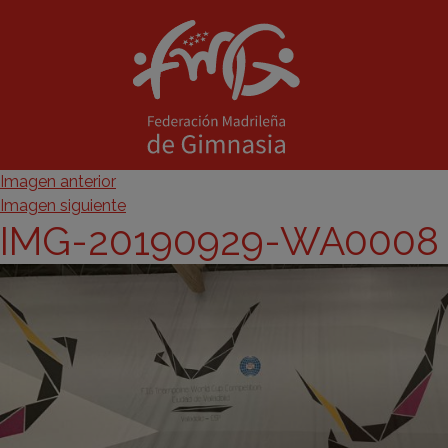
Imagen anterior
Imagen siguiente
IMG-20190929-WA0008