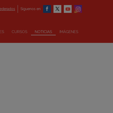
federados
Síguenos en
ES
CURSOS
NOTICIAS
IMÁGENES