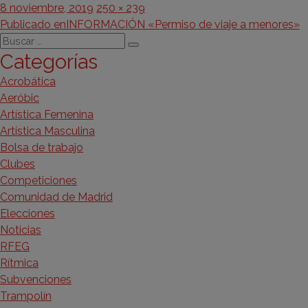
Publicado
Tamaño
8 noviembre, 2019
250 × 239
Navegación
el
completo
Publicado en
INFORMACIÓN «Permiso de viaje a menores»
Buscar
de
Buscar
Categorías
por:
entradas
Acrobática
Aeróbic
Artística Femenina
Artística Masculina
Bolsa de trabajo
Clubes
Competiciones
Comunidad de Madrid
Elecciones
Noticias
RFEG
Rítmica
Subvenciones
Trampolín