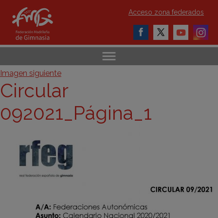
Acceso zona federados
Imagen siguiente
Circular
092021_Página_1