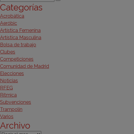
de
Buscar
Categorías
por:
entradas
Acrobática
Aeróbic
Artística Femenina
Artística Masculina
Bolsa de trabajo
Clubes
Competiciones
Comunidad de Madrid
Elecciones
Noticias
RFEG
Rítmica
Subvenciones
Trampolín
Varios
Archivo
Archivo