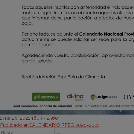
Publicado
Tamaño
1 marzo, 2021
1803 × 2560
Navegación
el
completo
Publicado en
CALENDARIO RFEG 2020-2021
Buscar