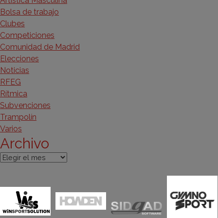
Artística Masculina
Bolsa de trabajo
Clubes
Competiciones
Comunidad de Madrid
Elecciones
Noticias
RFEG
Rítmica
Subvenciones
Trampolín
Varios
Archivo
Archivo