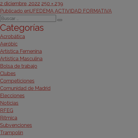
Publicado
Tamaño
2 diciembre, 2022
250 × 239
Navegación
el
completo
Publicado en
UFEDEMA ACTIVIDAD FORMATIVA
Buscar
de
Buscar
Categorías
por:
entradas
Acrobática
Aeróbic
Artística Femenina
Artística Masculina
Bolsa de trabajo
Clubes
Competiciones
Comunidad de Madrid
Elecciones
Noticias
RFEG
Rítmica
Subvenciones
Trampolín