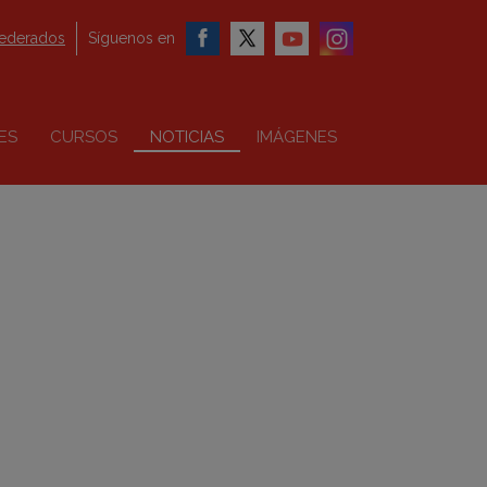
federados
Síguenos en
ES
CURSOS
NOTICIAS
IMÁGENES