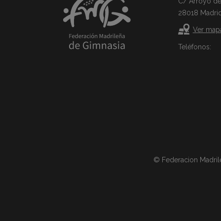
C/ Arroyo del 
28018 Madri
Ver map
Teléfonos:
© Federacion Madril