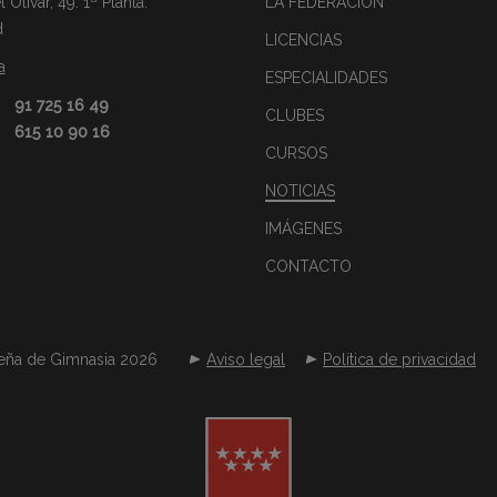
Olivar, 49. 1ª Planta.
LA FEDERACIÓN
d
LICENCIAS
a
ESPECIALIDADES
91 725 16 49
CLUBES
615 10 90 16
CURSOS
NOTICIAS
IMÁGENES
CONTACTO
eña de Gimnasia 2026
Aviso legal
Política de privacidad