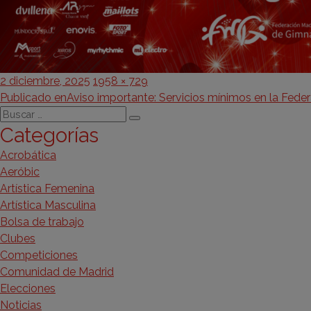
Publicado
Tamaño
2 diciembre, 2025
1958 × 729
Navegación
el
completo
Publicado en
Aviso importante: Servicios mínimos en la Fede
Buscar
de
Buscar
Categorías
por:
entradas
Acrobática
Aeróbic
Artística Femenina
Artística Masculina
Bolsa de trabajo
Clubes
Competiciones
Comunidad de Madrid
Elecciones
Noticias