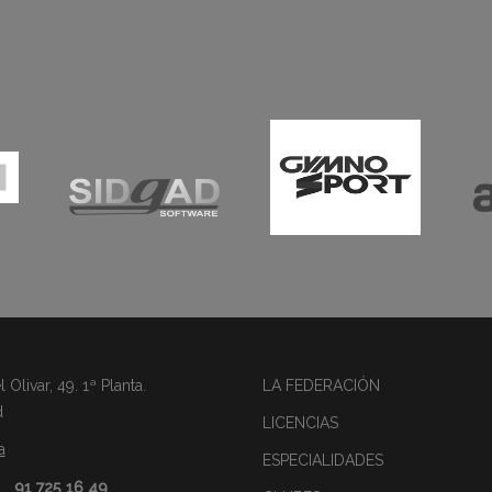
Olivar, 49. 1ª Planta.
LA FEDERACIÓN
d
LICENCIAS
a
ESPECIALIDADES
91 725 16 49