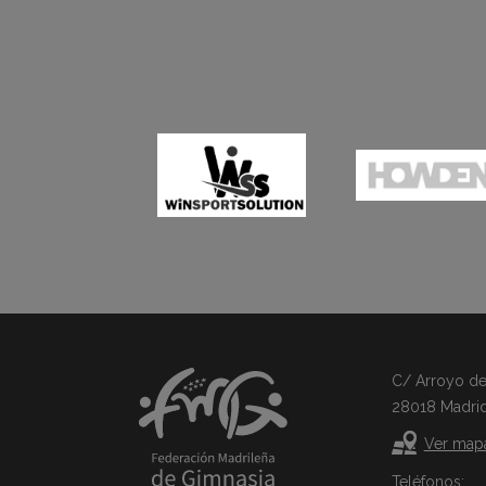
C/ Arroyo del 
28018 Madri
Ver map
Teléfonos: