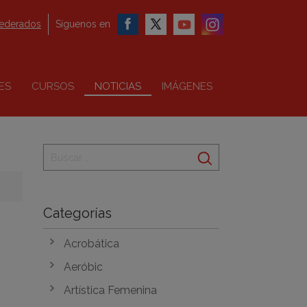
federados
Síguenos en
ES
CURSOS
NOTICIAS
IMÁGENES
Categorías
Acrobática
Aeróbic
Artística Femenina