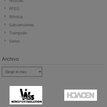
Noticias
RFEG
Rítmica
Subvenciones
Trampolín
Varios
Archivo