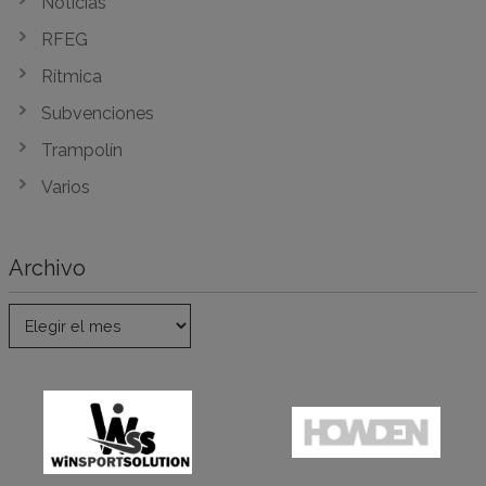
Noticias
RFEG
Rítmica
Subvenciones
Trampolín
Varios
Archivo