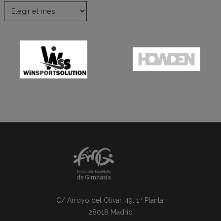
C/ Arroyo del Olivar, 49. 1ª Planta.
28018 Madrid