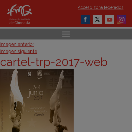
Acceso zona federados
Imagen anterior
Imagen siguiente
cartel-trp-2017-web