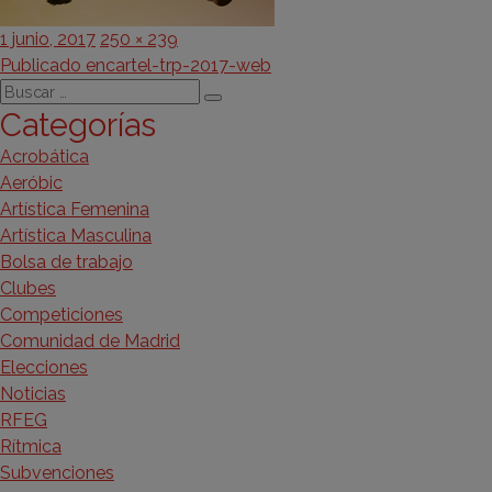
Publicado
Tamaño
1 junio, 2017
250 × 239
Navegación
el
completo
Publicado en
cartel-trp-2017-web
Buscar
de
Buscar
Categorías
por:
entradas
Acrobática
Aeróbic
Artística Femenina
Artística Masculina
Bolsa de trabajo
Clubes
Competiciones
Comunidad de Madrid
Elecciones
Noticias
RFEG
Rítmica
Subvenciones