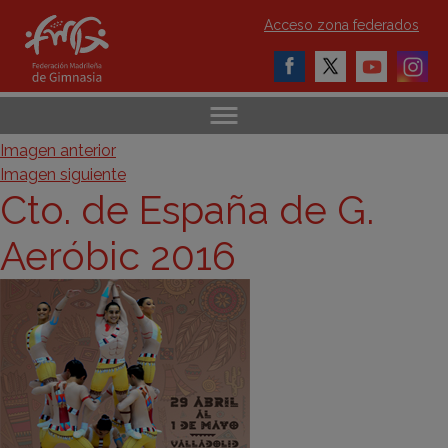
Acceso zona federados
Imagen anterior
Imagen siguiente
Cto. de España de G.
Aeróbic 2016