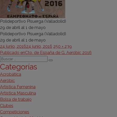
Polideportivo Pisuerga (Valladolid)
29 de abril al 1 de mayo
Polideportivo Pisuerga (Valladolid)
29 de abril al 1 de mayo
Publicado
Tamaño
24 junio, 2016
24 junio, 2016
250 × 239
Navegación
el
completo
Publicado en
Cto. de España de G. Aeróbic 2016
Buscar
de
Buscar
Categorías
por:
entradas
Acrobática
Aeróbic
Artística Femenina
Artística Masculina
Bolsa de trabajo
Clubes
Competiciones