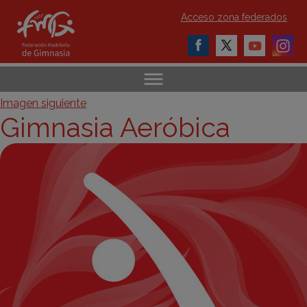
Acceso zona federados
Imagen siguiente
Gimnasia Aeróbica