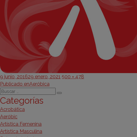
Publicado
Tamaño
9 junio, 2016
29 enero, 2021
500 × 478
Navegación
el
completo
Publicado en
Aeróbica
Buscar
de
Buscar
Categorías
por:
entradas
Acrobática
Aeróbic
Artística Femenina
Artística Masculina