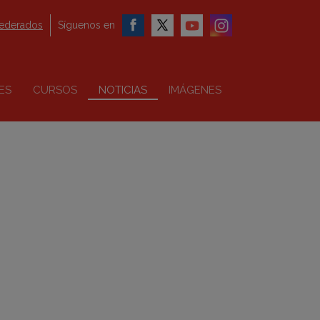
federados
Síguenos en
ES
CURSOS
NOTICIAS
IMÁGENES