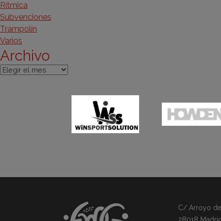
Rítmica
Subvenciones
Trampolín
Varios
Archivo
Archivo
C/ Arroyo del 
28018 Madri