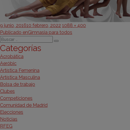
Publicado
Tamaño
9 junio, 2016
10 febrero, 2022
1088 × 400
Navegación
el
completo
Publicado en
Gimnasia para todos
Buscar
de
Buscar
Categorías
por:
entradas
Acrobática
Aeróbic
Artística Femenina
Artística Masculina
Bolsa de trabajo
Clubes
Competiciones
Comunidad de Madrid
Elecciones
Noticias
RFEG