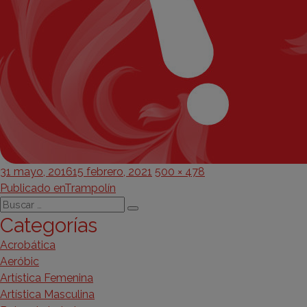
Publicado
Tamaño
31 mayo, 2016
15 febrero, 2021
500 × 478
Navegación
el
completo
Publicado en
Trampolín
Buscar
de
Buscar
Categorías
por:
entradas
Acrobática
Aeróbic
Artística Femenina
Artística Masculina