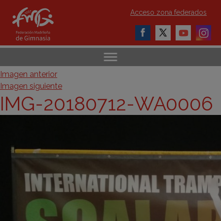
Acceso zona federados
Imagen anterior
Imagen siguiente
IMG-20180712-WA0006