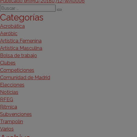
Navegación
el
completo
Publicado en
IMG-20180712-WA0006
Buscar
de
Buscar
Categorías
por:
entradas
Acrobática
Aeróbic
Artística Femenina
Artística Masculina
Bolsa de trabajo
Clubes
Competiciones
Comunidad de Madrid
Elecciones
Noticias
RFEG
Rítmica
Subvenciones
Trampolín
Varios