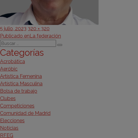
Publicado
Tamaño
5 julio, 2023
320 × 320
Navegación
el
completo
Publicado en
La federación
Buscar
de
Buscar
Categorías
por:
entradas
Acrobática
Aeróbic
Artística Femenina
Artística Masculina
Bolsa de trabajo
Clubes
Competiciones
Comunidad de Madrid
Elecciones
Noticias
RFEG