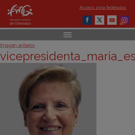
Acceso zona federados
Imagen anterior
vicepresidenta_maria_e