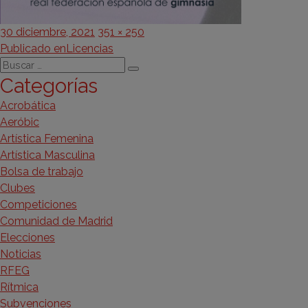
Publicado
Tamaño
30 diciembre, 2021
351 × 250
Navegación
el
completo
Publicado en
Licencias
Buscar
de
Buscar
Categorías
por:
entradas
Acrobática
Aeróbic
Artística Femenina
Artística Masculina
Bolsa de trabajo
Clubes
Competiciones
Comunidad de Madrid
Elecciones
Noticias
RFEG
Rítmica
Subvenciones