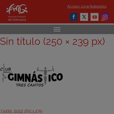
Acceso zona federados
Sin título (250 × 239 px)
Publicado
Tamaño
3 junio, 2022
250 × 239