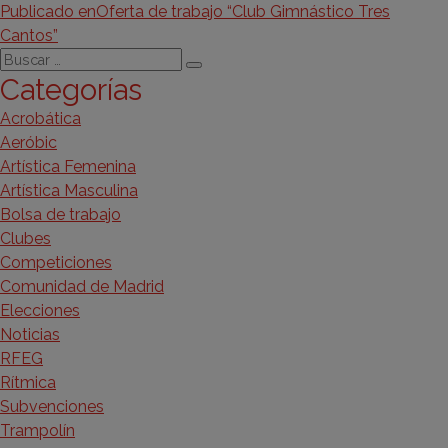
Navegación
el
completo
Publicado en
Oferta de trabajo “Club Gimnástico Tres
Cantos”
de
Buscar
Buscar
entradas
Categorías
por:
Acrobática
Aeróbic
Artística Femenina
Artística Masculina
Bolsa de trabajo
Clubes
Competiciones
Comunidad de Madrid
Elecciones
Noticias
RFEG
Rítmica
Subvenciones
Trampolín