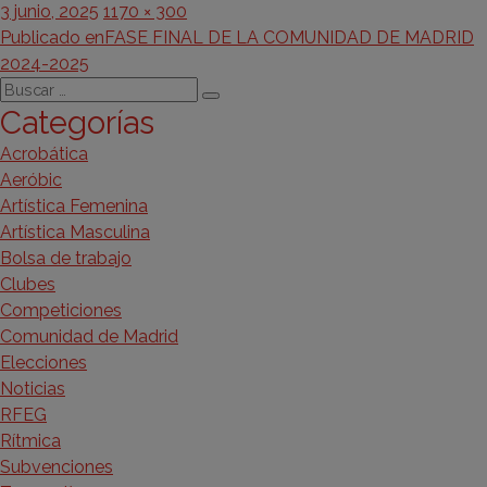
Publicado
Tamaño
3 junio, 2025
1170 × 300
Navegación
el
completo
Publicado en
FASE FINAL DE LA COMUNIDAD DE MADRID
2024-2025
de
Buscar
Buscar
entradas
Categorías
por:
Acrobática
Aeróbic
Artística Femenina
Artística Masculina
Bolsa de trabajo
Clubes
Competiciones
Comunidad de Madrid
Elecciones
Noticias
RFEG
Rítmica
Subvenciones