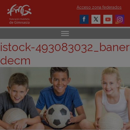
Acceso zona federados
istock-493083032_baner
decm