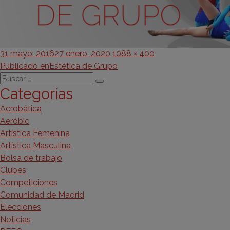
Publicado
Tamaño
31 mayo, 2016
27 enero, 2020
1088 × 400
Navegación
el
completo
Publicado en
Estética de Grupo
Buscar
de
Buscar
Categorías
por:
entradas
Acrobática
Aeróbic
Artística Femenina
Artística Masculina
Bolsa de trabajo
Clubes
Competiciones
Comunidad de Madrid
Elecciones
Noticias