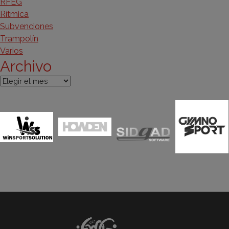
RFEG
Rítmica
Subvenciones
Trampolín
Varios
Archivo
Archivo