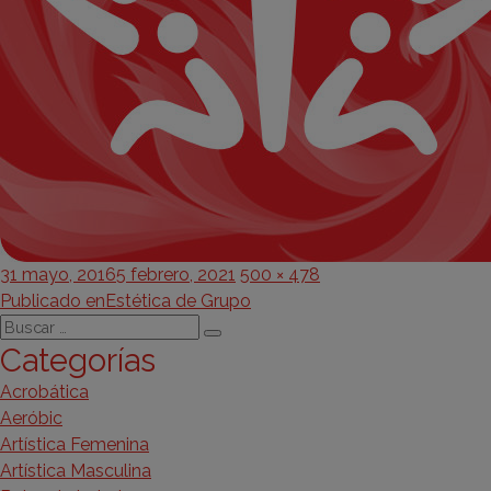
Publicado
Tamaño
31 mayo, 2016
5 febrero, 2021
500 × 478
Navegación
el
completo
Publicado en
Estética de Grupo
Buscar
de
Buscar
Categorías
por:
entradas
Acrobática
Aeróbic
Artística Femenina
Artística Masculina